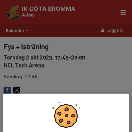
IK GÖTA BROMMA
A-lag
Logga in
Kalender
Fys + Isträning
Torsdag 2 okt 2025, 17:45-20:00
HCL Tech Arena
Samling: 17:45