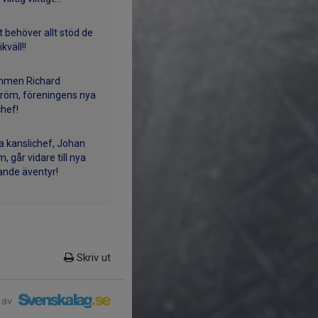
t behöver allt stöd de
kväll!!
mmen Richard
röm, föreningens nya
chef!
na kanslichef, Johan
, går vidare till nya
nde äventyr!
Skriv ut
 av