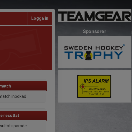
Logga in
Sponsorer
 match
match inbokad
e resultat
esultat sparade