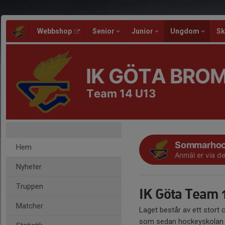
Webbshop
Senior
Junior
Ungdom
Sk
IK GÖTA BRO
Team 14 U13
Sommarhoc
Hem
Anmäl er via de
Nyheter
Truppen
IK Göta Team 
Matcher
Laget består av ett stort 
som sedan hockeyskolan läg