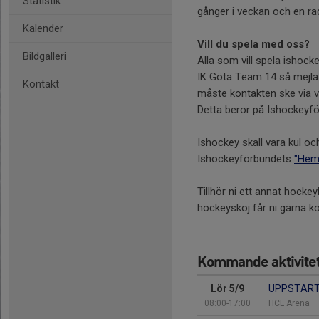
Statistik
gånger i veckan och en ra
Kalender
Vill du spela med oss?
Bildgalleri
Alla som vill spela ishock
IK Göta Team 14 så mejla 
Kontakt
måste kontakten ske via 
Detta beror på Ishockeyför
Ishockey skall vara kul oc
Ishockeyförbundets
"Hem
Tillhör ni ett annat hocke
hockeyskoj får ni gärna k
Kommande aktivite
Lör 5/9
UPPSTAR
08:00-17:00
HCL Arena