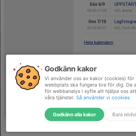
Sön 6/9
UPPSTAR
08:00-17:00
HCL Arena
Ons 7/10
Lagfotogra
00:00-00:01
HCL Tech Ar
Hela kalendern
Godkänn kakor
Vi använder oss av kakor (cookies) för 
webbplats ska fungera bra för dig. De
för webbanalys i syfte att hjälpa oss at
våra tjänster.
Så använder vi cookies
Godkänn alla kakor
Bara nödv
Tjäna pengar till laget