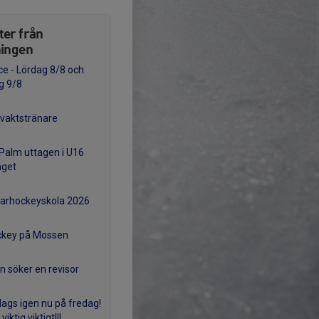
ter från
ningen
ce - Lördag 8/8 och
g 9/8
vaktstränare
Palm uttagen i U16
aget
rhockeyskola 2026
ckey på Mossen
n söker en revisor
ags igen nu på fredag!
 viktig viktigt!!!