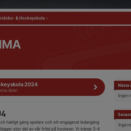
ridsko- & Hockeyskola
MMA
keyskola 2024
Nästa
nna länk!
Ingen 
14
Senast
och härligt gäng spelare och ett engagerat ledargäng
Inga r
ger stor del av vår fritid på hockeyn. Vi tränar 3-4