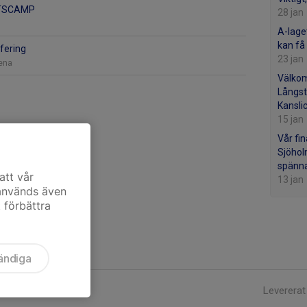
TSCAMP
28 jan
A-lage
kan få i
fering
23 jan
ena
Välko
Långst
Kansli
15 jan
Vår fi
Sjöholm
spänna
att vår
13 jan
 används även
t förbättra
ändiga
Levererat