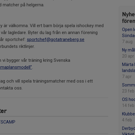
d matcher på helgerna.
Nyhe
före
ey är välkomna. Vill ert barn börja spela ishockey med
Open I
vår lagledare. Byter du lag från en annan förening
Sönda
vår sportchef:
sportchef@gotatraneberg.se
7 aug
bundets riktlinjer.
Ny mål
20 apr
h vi bygger vår träning kring Svenska
Märta 
maplansmodell"
.
landsl
7 apr
ylag och vill spela träningsmatcher med oss i ett
Somma
ontakta oss.
23 feb
OS ho
14 feb
ter
Klubbe
4 feb
TSCAMP
Derbyd
Viktigt,