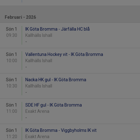
Februari - 2026
Sön 1
IK Göta Bromma - Järfälla HC blå
09:30
Kallhälls Ishall
-
Sön 1
Vallentuna Hockey vit - IK Göta Bromma
10:00
Kallhälls Ishall
-
Sön 1
Nacka HK gul - IK Göta Bromma
10:30
Kallhälls Ishall
-
Sön 1
SDE HF gul - IK Göta Bromma
11:00
Exakt Arena
-
Sön 1
IK Göta Bromma - Viggbyholms IK vit
11:20
Exakt Arena