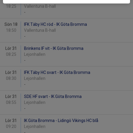
Sön 18
Vallentuna Hockey vit - IK Göta Bromma
18:25
Vallentuna B-hall
-
Sön 18
IFK Täby HC röd - IK Göta Bromma
18:50
Vallentuna B-hall
-
Lör 31
Brinkens IF vit - IK Göta Bromma
08:25
Lejonhallen
-
Lör 31
IFK Täby HC svart - IK Göta Bromma
08:30
Lejonhallen
-
Lör 31
SDE HF svart - IK Göta Bromma
08:55
Lejonhallen
-
Lör 31
IK Göta Bromma - Lidingö Vikings HC blå
09:20
Lejonhallen
-