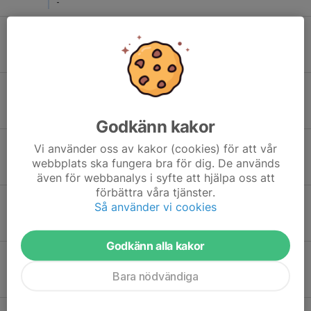
-
Sön 18
IK Göta Bromma - Lidingö Vikings HC blå
00:00
Lejonhallen
-
Sön 18
IFK Täby HC svart - IK Göta Bromma
00:00
HCL Tech Arena
-
Godkänn kakor
Sön 18
SDE HF svart - IK Göta Bromma
Vi använder oss av kakor (cookies) för att vår
00:00
Lejonhallen
webbplats ska fungera bra för dig. De används
-
även för webbanalys i syfte att hjälpa oss att
förbättra våra tjänster.
Sön 18
IFK Täby HC svart - IK Göta Bromma
Så använder vi cookies
00:00
Lejonhallen
-
Godkänn alla kakor
Sön 18
IK Göta Bromma - Järfälla HC blå
18:00
Vallentuna B-hall
Bara nödvändiga
-