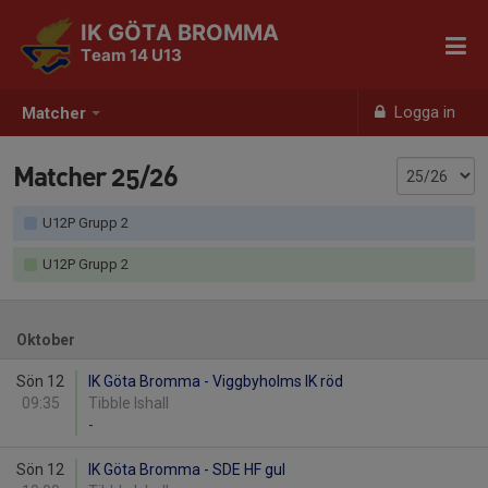
IK GÖTA BROMMA
Team 14 U13
Logga in
Matcher
Matcher 25/26
U12P Grupp 2
U12P Grupp 2
Oktober
Sön 12
IK Göta Bromma - Viggbyholms IK röd
09:35
Tibble Ishall
-
Sön 12
IK Göta Bromma - SDE HF gul