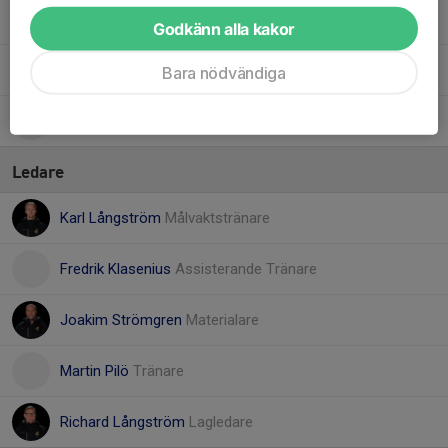
71. Marco Sandelgård
Godkänn alla kakor
77. Max Dandanell
Bara nödvändiga
91. Max Wadelius
Ledare
Karl Långström
Målvaktstränare
Fredrik Klasenius
Assisterande Tränare
Joakim Strömgren
Materialare
Martin Pilö
Tränare
Richard Långström
Lagledare