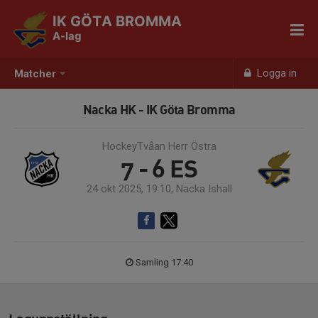
IK GÖTA BROMMA
A-lag
Logga in
Matcher
Nacka HK - IK Göta Bromma
HockeyTvåan Herr Östra
7 - 6
ES
24 okt 2025, 19:10, Nacka Ishall
Samling 17:40