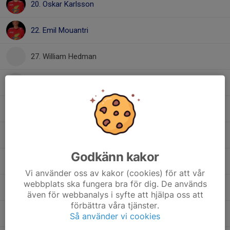
20. Oskar Karlsson
22. Emil Mouantri
27. William Hedman
30. Pontus Grünberger
, U20
31. Noel Karlsson
43. Elis Swartling
Godkänn kakor
47. Victor Fälth
Vi använder oss av kakor (cookies) för att vår
webbplats ska fungera bra för dig. De används
66. Marwin Ingmarsson
även för webbanalys i syfte att hjälpa oss att
förbättra våra tjänster.
67. Willy Rutfors
Så använder vi cookies