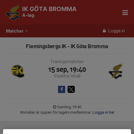
IK GÖTA BROMMA
A-lag
Logga in
Matcher
Flemingsbergs IK - IK Göta Bromma
Träningsmatcher
15 sep, 19:40
Visättra Ishall
Samling 19:40
Anmälan är öppen för lagets medlemmar.
Logga in här