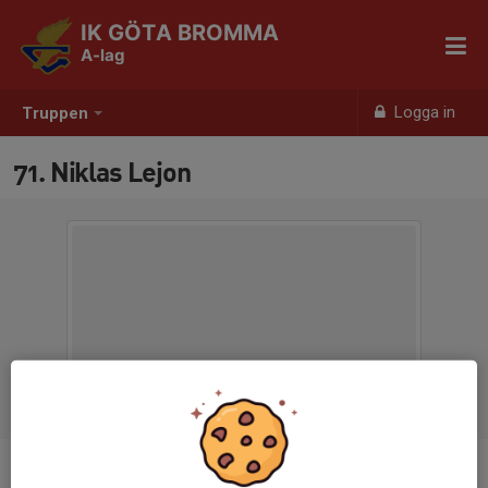
IK GÖTA BROMMA
A-lag
Logga in
Truppen
71. Niklas Lejon
Position
Forward