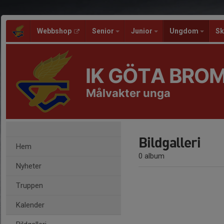
Webbshop
Senior
Junior
Ungdom
Sk
IK GÖTA BRO
Målvakter unga
Bildgalleri
Hem
0 album
Nyheter
Truppen
Kalender