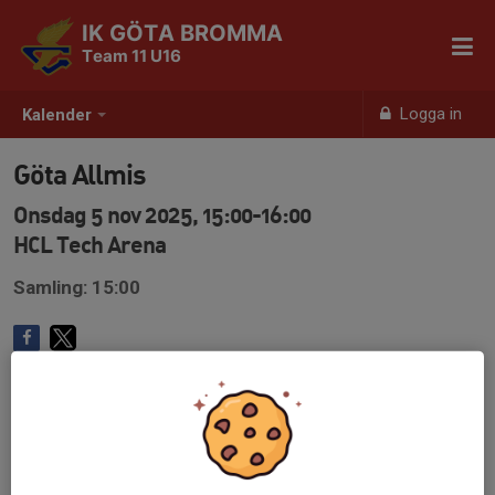
IK GÖTA BROMMA
Team 11 U16
Logga in
Kalender
Göta Allmis
Onsdag 5 nov 2025, 15:00-16:00
HCL Tech Arena
Samling: 15:00