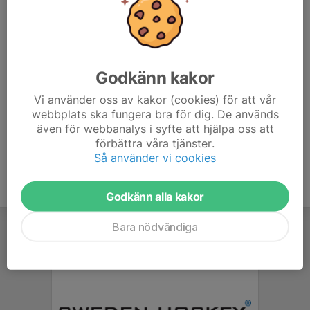
Helena Behring
Kassör
Mobil visas bara för inloggade
E-post visas bara för inloggade
Godkänn kakor
Mattias Slotte
Lagledare
Vi använder oss av kakor (cookies) för att vår
webbplats ska fungera bra för dig. De används
Mobil visas bara för inloggade
även för webbanalys i syfte att hjälpa oss att
E-post visas bara för inloggade
förbättra våra tjänster.
Så använder vi cookies
Godkänn alla kakor
Bara nödvändiga