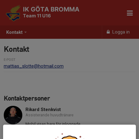
IK GÖTA BROMMA
Team 11 U16
Logga in
Kontakt
Kontakt
E-POST
mattias_slotte@hotmail.com
Kontaktpersoner
Rikard Stenkvist
Assisterande huvudtränare
Mobil visas bara för inloggade
E-post visas bara för inloggade