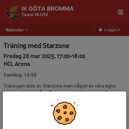
IK GÖTA BROMMA
Team 14 U13
Logga in
Kalender
Träning med Starzone
Fredag 28 mar 2025, 17:00-18:00
HCL Arena
Samling: 16:50
Träningen leds av Starzone men någon av våra egna
tränare är med på is. Träningen är belagd varje fredag
med undantag för lov.