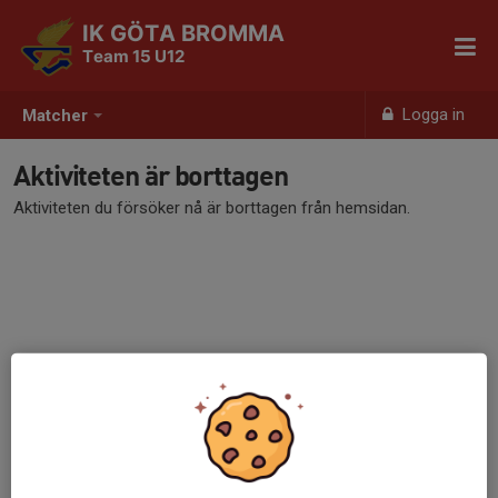
IK GÖTA BROMMA
Team 15 U12
Logga in
Matcher
Aktiviteten är borttagen
Aktiviteten du försöker nå är borttagen från hemsidan.