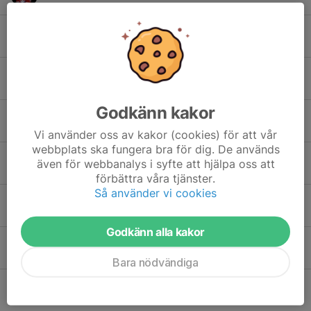
Axel Rosenbeck
Bernard Arbestål
Godkänn kakor
Bo Wiman
Vi använder oss av kakor (cookies) för att vår
webbplats ska fungera bra för dig. De används
Flynn Dahlén
även för webbanalys i syfte att hjälpa oss att
förbättra våra tjänster.
Så använder vi cookies
Frank Theorell de Souza
Godkänn alla kakor
Frans Tornberg
Bara nödvändiga
Fred Hinders