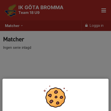
IK GÖTA BROMMA
Team 18 U9
Logga in
Matcher
Matcher
Ingen serie inlagd