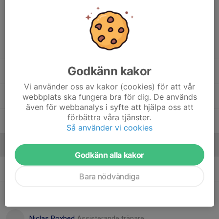
18. Melina Kaib (P)
33. Melina Papachristopoulos
, Team F16
Godkänn kakor
31. Mira Baranova
Vi använder oss av kakor (cookies) för att vår
webbplats ska fungera bra för dig. De används
24. Vera Sjögren
även för webbanalys i syfte att hjälpa oss att
förbättra våra tjänster.
97. Viva Roxhed
Så använder vi cookies
Ledare
Godkänn alla kakor
Andrea Kratz
Lagledare
Bara nödvändiga
Johan Lindblad
Assisterande tränare
Niclas Roxhed
Assisterande tränare