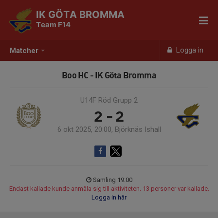
IK GÖTA BROMMA
Team F14
Logga in
Matcher
Boo HC - IK Göta Bromma
U14F Röd Grupp 2
2 - 2
6 okt 2025, 20:00, Björknäs Ishall
Samling 19:00
Endast kallade kunde anmäla sig till aktiviteten. 13 personer var kallade.
Logga in här