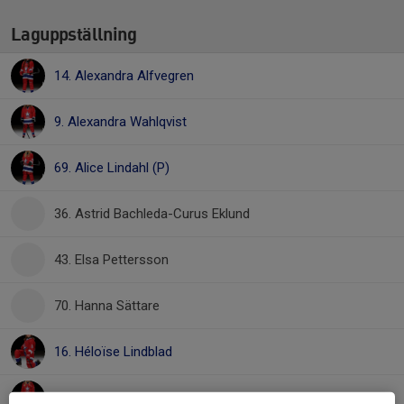
Laguppställning
14. Alexandra Alfvegren
9. Alexandra Wahlqvist
69. Alice Lindahl (P)
36. Astrid Bachleda-Curus Eklund
43. Elsa Pettersson
70. Hanna Sättare
16. Héloïse Lindblad
14. Ida Granhed
, Team F16