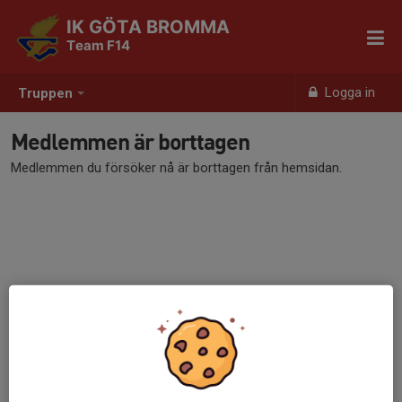
IK GÖTA BROMMA
Team F14
Logga in
Truppen
Medlemmen är borttagen
Medlemmen du försöker nå är borttagen från hemsidan.