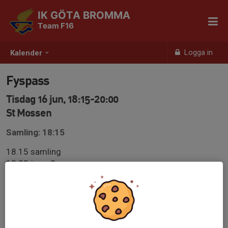
IK GÖTA BROMMA
Team F16
Logga in
Kalender
Fyspass
Tisdag 16 jun, 18:15-20:00
St Mossen
Samling: 18:15
18.15 samling
18.20 jogg 2 varv
18.30-19.30 fys i gymmet
19.30-19.45 rörlighet