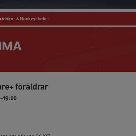
ridsko- & Hockeyskola
MMA
are+ föräldrar
0-19:00