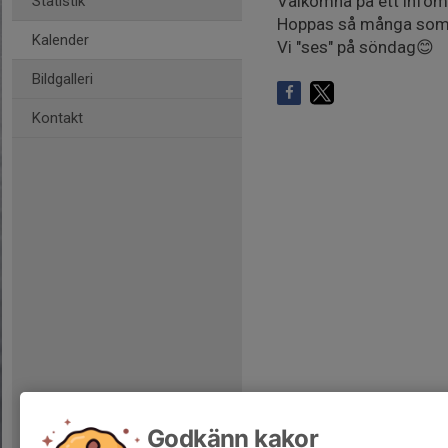
Välkomna på ett info
Statistik
Hoppas så många som m
Kalender
Vi "ses" på söndag😊
Bildgalleri
Kontakt
Godkänn kakor