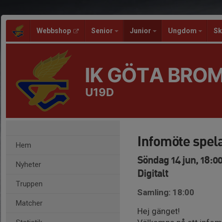
Webbshop
Senior
Junior
Ungdom
Sk
IK GÖTA BRO
U19D
Infomöte spel
Hem
Söndag 14 jun, 18:0
Nyheter
Digitalt
Truppen
Samling: 18:00
Matcher
Hej gänget!