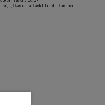
möte om säsong 26/27.
öjligt kan delta. Länk till mötet kommer.