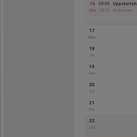
16
09:00
Uppstartsh
15:15
Sön
St Mossen
17
Mån
18
Tis
19
Ons
20
Tor
21
Fre
22
Lör