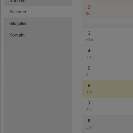
Statistik
2
Kalender
Sön
Bildgalleri
3
Kontakt
Mån
4
Tis
5
Ons
6
Tor
7
Fre
8
Lör