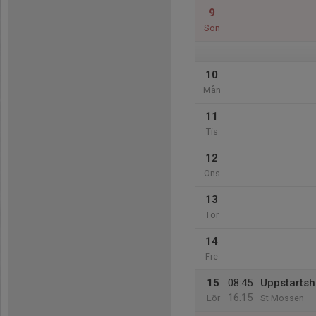
9
Sön
10
Mån
11
Tis
12
Ons
13
Tor
14
Fre
15
08:45
Uppstartsh
16:15
Lör
St Mossen