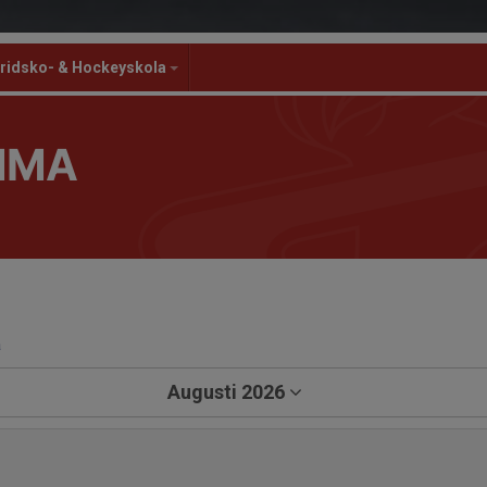
ridsko- & Hockeyskola
MMA
a
Augusti 2026