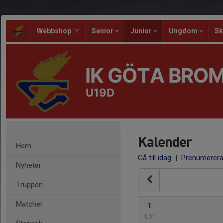
Webbshop
Senior
Junior
Ungdom
Sk
IK GÖTA BRO
U19D
Kalender
Hem
Gå till idag
|
Prenumerer
Nyheter
Truppen
Matcher
1
Lör