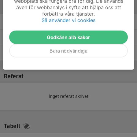
webbplats ska fungera bra för dig. De används
även för webbanalys i syfte att hjälpa oss att
Ledare
förbättra våra tjänster.
Så använder vi cookies
Agneta Vitalisson
Lagledare
Godkänn alla kakor
Henrik Pettersson
Materialare
Bara nödvändiga
Jakob Norling
Huvudtränare DJ
Referat
Inget referat skrivet
Tabell