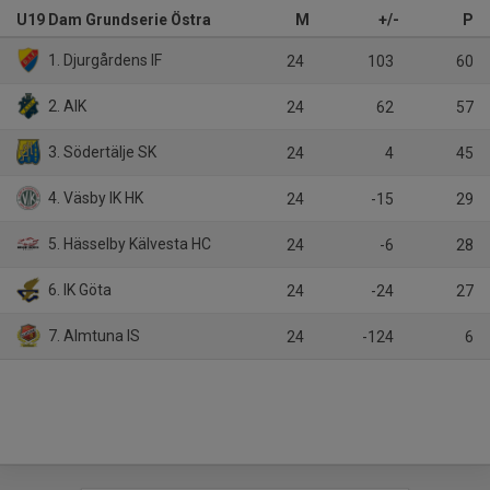
U19 Dam Grundserie Östra
M
+/-
P
1. Djurgårdens IF
24
103
60
2. AIK
24
62
57
3. Södertälje SK
24
4
45
4. Väsby IK HK
24
-15
29
5. Hässelby Kälvesta HC
24
-6
28
6. IK Göta
24
-24
27
7. Almtuna IS
24
-124
6