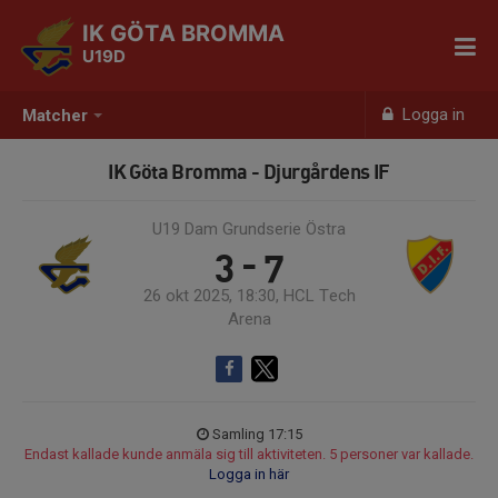
IK GÖTA BROMMA
U19D
Logga in
Matcher
IK Göta Bromma - Djurgårdens IF
U19 Dam Grundserie Östra
3 - 7
26 okt 2025, 18:30, HCL Tech
Arena
Samling 17:15
Endast kallade kunde anmäla sig till aktiviteten. 5 personer var kallade.
Logga in här