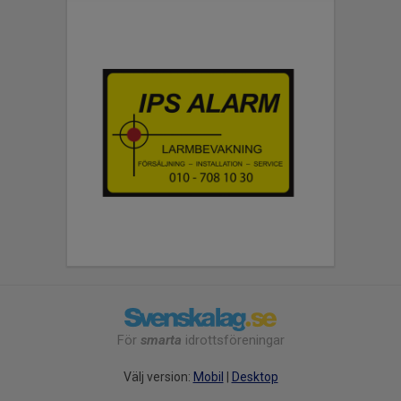
För
smarta
idrottsföreningar
Välj version:
Mobil
|
Desktop