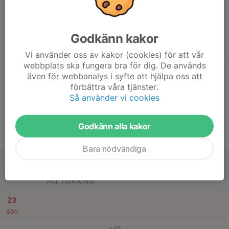
17
Mån
Godkänn kakor
18
Tis
Vi använder oss av kakor (cookies) för att vår
webbplats ska fungera bra för dig. De används
19
även för webbanalys i syfte att hjälpa oss att
Ons
förbättra våra tjänster.
Så använder vi cookies
20
Tor
Godkänn alla kakor
21
Fre
Bara nödvändiga
22
17:30
Match mot Hammarby IF Hockey
20:00
Lör
Träningsmatcher
HCL Tech Arena
23
Sön
v.35