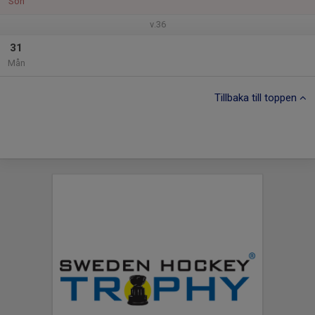
Sön
v.36
31
Mån
Tillbaka till toppen