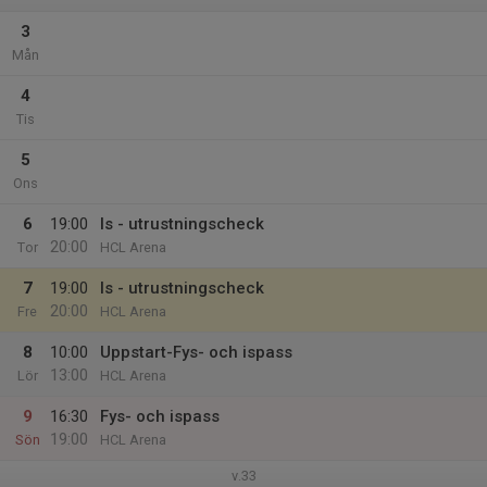
3
Mån
4
Tis
5
Ons
6
19:00
Is - utrustningscheck
20:00
Tor
HCL Arena
7
19:00
Is - utrustningscheck
20:00
Fre
HCL Arena
8
10:00
Uppstart-Fys- och ispass
13:00
Lör
HCL Arena
9
16:30
Fys- och ispass
19:00
Sön
HCL Arena
v.33