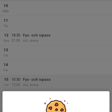
10
Mån
11
Tis
12
18:30
Fys- och ispass
21:00
Ons
HCL Arena
13
Tor
14
Fre
15
10:30
Fys- och ispass
13:00
Lör
HCL Arena
16
16:30
Fys- och ispass
19:00
Sön
HCL Arena
v.34