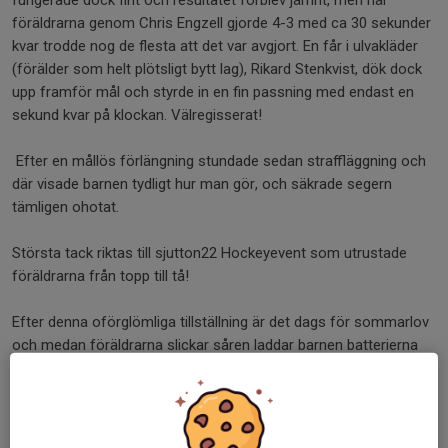
föräldrarna genom Chris Engzell gjorde 4-3 med ca 30 sekunder
kvar trodde nog de flesta att det var avgjort. En får i ulvakläder
(förälder som helt plötsligt bytt lag), Rikard Stenkvist, dök dock
upp framför mål och styrde in en fin passning med endast en
sekund kvar på klockan. Välregisserat!
Efter en mållös förlängning stundade sedan straffläggning och
där visade barnen tydligt hur man gör, och säkrade segern
tämligen ohotat.
Största tack riktas till sjutton22 Hockeyevent som utrustade
föräldrarna från topp till tå!
Efter denna oförglömliga tillställning är det dags för sommarlov
och medan föräldrarna slickar såren laddar barnen batterierna
för nästa säsong. Tack för i år!
Dela nyhet