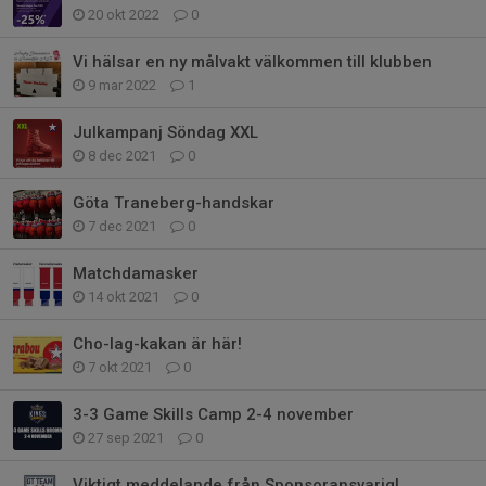
20 okt 2022
0
Vi hälsar en ny målvakt välkommen till klubben
9 mar 2022
1
Julkampanj Söndag XXL
8 dec 2021
0
Göta Traneberg-handskar
7 dec 2021
0
Matchdamasker
14 okt 2021
0
Cho-lag-kakan är här!
7 okt 2021
0
3-3 Game Skills Camp 2-4 november
27 sep 2021
0
Viktigt meddelande från Sponsoransvarig!