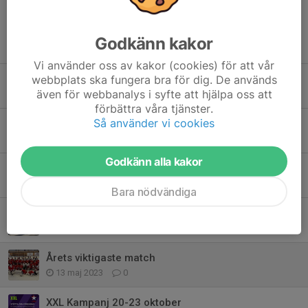
Godkänn kakor
Tidigare nyheter
Vi använder oss av kakor (cookies) för att vår
webbplats ska fungera bra för dig. De används
Ordinarie seriespel inleds
även för webbanalys i syfte att hjälpa oss att
22 nov 2023
0
förbättra våra tjänster.
Så använder vi cookies
Best In West Cup U13
5 nov 2023
7
Godkänn alla kakor
Seriespelet har inletts
5 okt 2023
0
Bara nödvändiga
GT team 11 städar Mossen med omnejd
13 maj 2023
10
Årets viktigaste match
13 maj 2023
0
XXL Kampanj 20-23 oktober