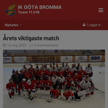
IK GÖTA BROMMA
Team 11 U16
Logga in
Nyheter
Årets viktigaste match
13 maj 2023
0 kommentarer