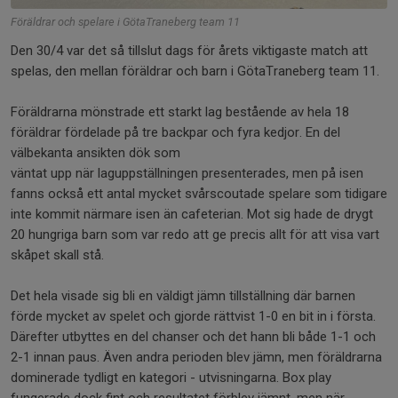
Föräldrar och spelare i GötaTraneberg team 11
Den 30/4 var det så tillslut dags för årets viktigaste match att
spelas, den mellan föräldrar och barn i GötaTraneberg team 11.
Föräldrarna mönstrade ett starkt lag bestående av hela 18
föräldrar fördelade på tre backpar och fyra kedjor. En del
välbekanta ansikten dök som
väntat upp när laguppställningen presenterades, men på isen
fanns också ett antal mycket svårscoutade spelare som tidigare
inte kommit närmare isen än cafeterian. Mot sig hade de drygt
20 hungriga barn som var redo att ge precis allt för att visa vart
skåpet skall stå.
Det hela visade sig bli en väldigt jämn tillställning där barnen
förde mycket av spelet och gjorde rättvist 1-0 en bit in i första.
Därefter utbyttes en del chanser och det hann bli både 1-1 och
2-1 innan paus. Även andra perioden blev jämn, men föräldrarna
dominerade tydligt en kategori - utvisningarna. Box play
fungerade dock fint och resultatet förblev jämnt, men när