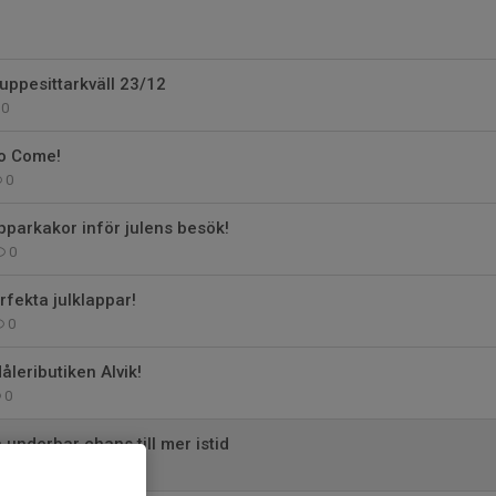
l uppesittarkväll 23/12
0
o Come!
0
pparkakor inför julens besök!
0
fekta julklappar!
0
Måleributiken Alvik!
0
 underbar chans till mer istid
1