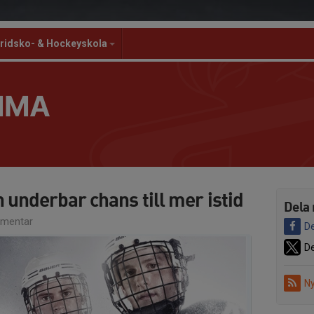
ridsko- & Hockeyskola
MMA
n underbar chans till mer istid
Dela 
mentar
De
De
Ny