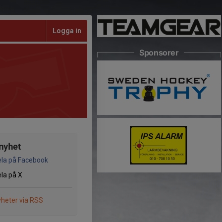
Logga in
Sponsorer
nyhet
la på Facebook
la på X
heter via RSS