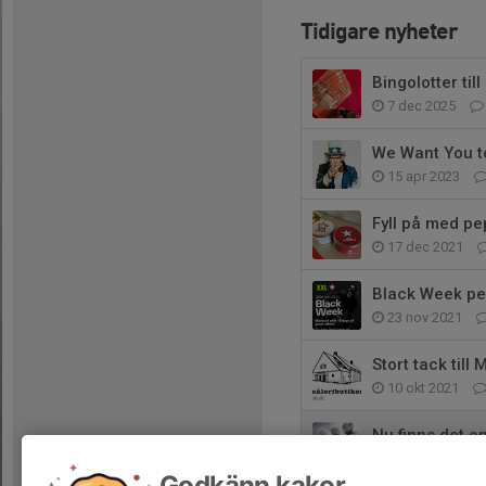
Tidigare nyheter
Bingolotter til
7 dec 2025
We Want You t
15 apr 2023
Fyll på med pe
17 dec 2021
Black Week per
23 nov 2021
Stort tack till 
10 okt 2021
Nu finns det en
28 aug 2021
Godkänn kakor