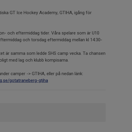
stiska GT Ice Hockey Academy, GTIHA, igång för
on- och eftermiddag tider. Våra spelare som är U10
 eftermiddag och torsdag eftermiddag mellan kl 14:30-
vitet är samma som ledde SHS camp vecka. Ta chansen
oligt med lag och klubb kompisarna.
under camper -> GTIHA, eller på nedan länk:
g.se/gotatraneberg-gtiha