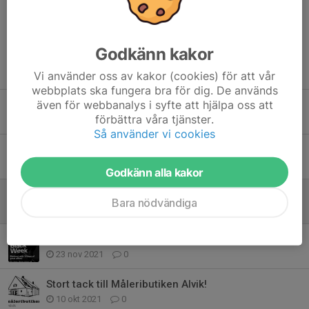
Godkänn kakor
Tidigare nyheter
Vi använder oss av kakor (cookies) för att vår
webbplats ska fungera bra för dig. De används
även för webbanalys i syfte att hjälpa oss att
Bingolotter till uppesittarkväll 23/12
förbättra våra tjänster.
7 dec 2025
0
Så använder vi cookies
We Want You to Come!
15 apr 2023
0
Godkänn alla kakor
Fyll på med pepparkakor inför julens besök!
Bara nödvändiga
17 dec 2021
0
Black Week perfekta julklappar!
23 nov 2021
0
Stort tack till Måleributiken Alvik!
10 okt 2021
0