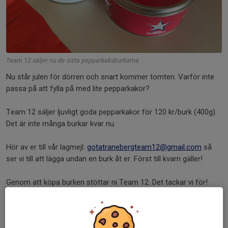
Team 12 säljer nu de sista pepparkaksburkarna.
Nu står julen för dörren och snart kommer tomten. Varför inte
passa på att fylla på med lite pepparkakor?
Team 12 säljer ljuvligt goda pepparkakor för 120 kr/burk (400g).
Det är inte många burkar kvar nu.
Hör av er till vår lagmejl:
gotatranebergteam12@gmail.com
så
ser vi till att lägga undan en burk åt er. Först till kvarn gäller!
Genom att köpa burken stöttar ni Team 12. Det tackar vi för!
God Jul!
Dela nyhet