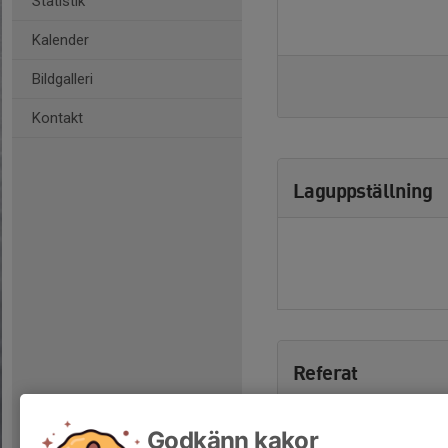
Statistik
Kalender
Bildgalleri
Kontakt
Laguppställning
Referat
Godkänn kakor