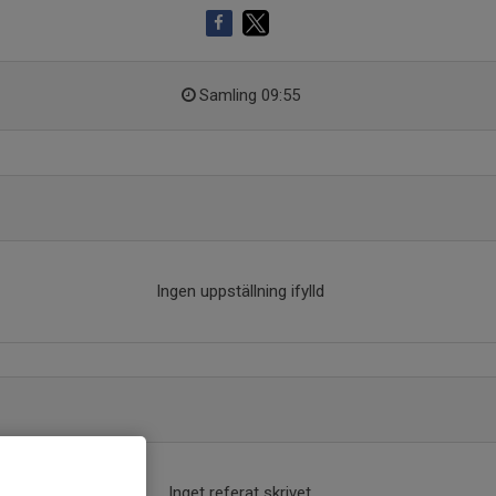
Samling 09:55
Ingen uppställning ifylld
Inget referat skrivet