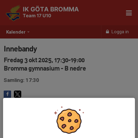
IK GÖTA BROMMA
Team 17 U10
Logga in
Kalender
Innebandy
Fredag 3 okt 2025, 17:30-19:00
Bromma gymnasium - B nedre
Samling: 17:30