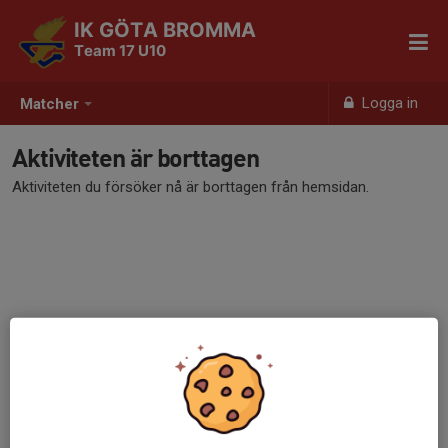
IK GÖTA BROMMA
Team 17 U10
Logga in
Matcher
Aktiviteten är borttagen
Aktiviteten du försöker nå är borttagen från hemsidan.