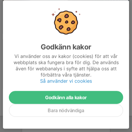
Kick-Off 22/8
Barmarksträning 2021
2021-08-25
|
9 st
2021-05-12
|
24 st
Godkänn kakor
Vi använder oss av kakor (cookies) för att vår
webbplats ska fungera bra för dig. De används
även för webbanalys i syfte att hjälpa oss att
förbättra våra tjänster.
Hockeyskoletjejer på is
Avslutning F BC 2021
Så använder vi cookies
2021-05-09
|
13 st
2021-05-09
|
9 st
Godkänn alla kakor
Bara nödvändiga