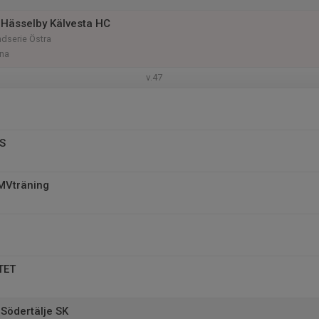
Hässelby Kälvesta HC
dserie Östra
na
v.47
SS
l MVträning
TET
Södertälje SK