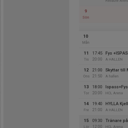
Reliable Aren
9
Sön
10
Mån
11
17:45
Fys +ISPA
20:00
Tis
A HALLEN
12
21:00
Skyttar til
21:50
Ons
A hallen
13
18:00
Ispass+Fys
20:00
Tor
HCL Arena
14
19:40
HYLLA Kjell
21:00
Fre
A HALLEN
15
09:30
Tränare p
12:00
Lör
HCL Arena