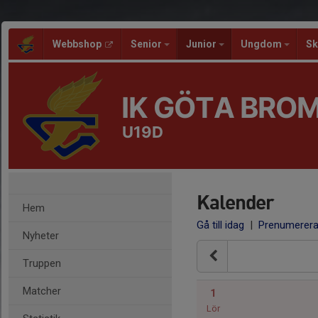
Webbshop
Senior
Junior
Ungdom
Sk
IK GÖTA BRO
U19D
Kalender
Hem
Gå till idag
|
Prenumerer
Nyheter
Truppen
Matcher
1
Lör