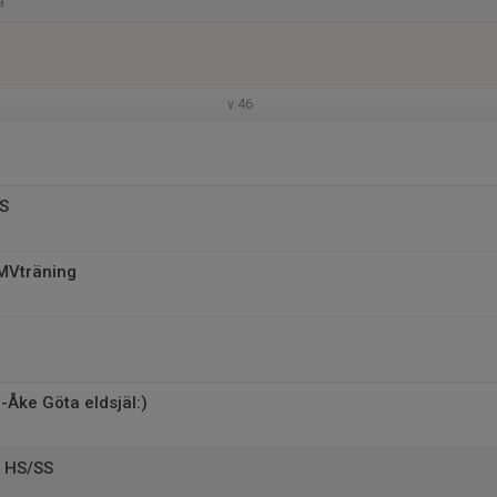
a
v.46
SS
l MVträning
-Åke Göta eldsjäl:)
å HS/SS