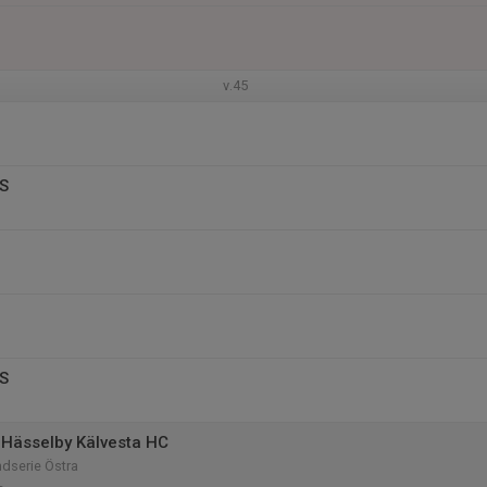
v.45
SS
SS
Hässelby Kälvesta HC
dserie Östra