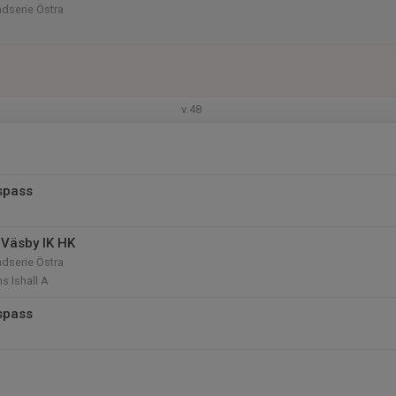
dserie Östra
v.48
ispass
Väsby IK HK
dserie Östra
s Ishall A
spass