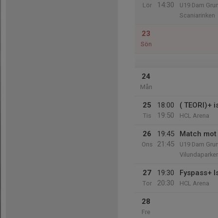
14:30
Lör
U19 Dam Grun
Scaniarinken
23
Sön
24
Mån
25
18:00
( TEORI)+ 
19:50
Tis
HCL Arena
26
19:45
Match mot 
21:45
Ons
U19 Dam Grun
Vilundaparken
27
19:30
Fyspass+ I
20:30
Tor
HCL Arena
28
Fre