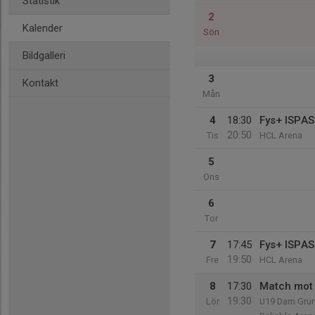
Statistik
2
Kalender
Sön
Bildgalleri
3
Kontakt
Mån
4
18:30
Fys+ ISPA
20:50
Tis
HCL Arena
5
Ons
6
Tor
7
17:45
Fys+ ISPA
19:50
Fre
HCL Arena
8
17:30
Match mot 
19:30
Lör
U19 Dam Grun