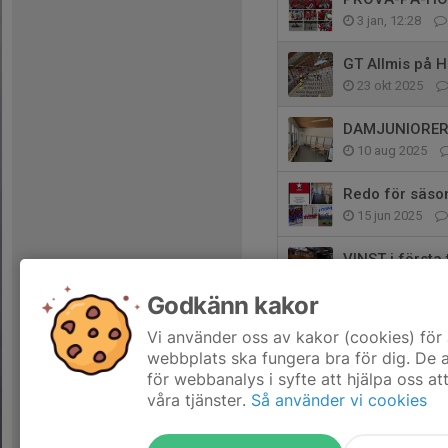
3 jan, 12:28
GT Allmis på H
23 okt 2025
DAMJUNIORERN
10 aug 2025
Redo för säso
15 jun 2025
VINST i första
28 aug 2024
Godkänn kakor
Presentation 
Vi använder oss av kakor (cookies) för 
23 jun 2024
webbplats ska fungera bra för dig. De
för webbanalys i syfte att hjälpa oss at
våra tjänster.
Så använder vi cookies