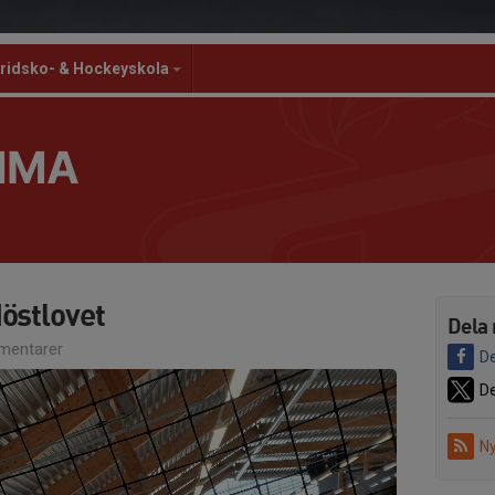
ridsko- & Hockeyskola
MMA
östlovet
Dela 
mentarer
De
De
Ny