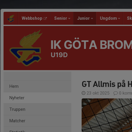
Webbshop
Senior
Junior
Ungdom
Sk
IK GÖTA BRO
U19D
GT Allmis på H
Hem
23 okt 2025
0 kom
Nyheter
Truppen
Matcher