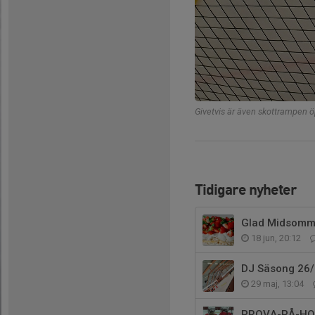
Givetvis är även skottrampen ö
Tidigare nyheter
Glad Midsommar
18 jun, 20:12
DJ Säsong 26/
29 maj, 13:04
PROVA-PÅ-HOC