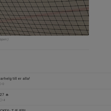
ppen:)
helg till er alla!
0
27 🔥
4
KEY- TJEJER!