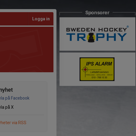
Sponsorer
Logga in
nyhet
la på Facebook
la på X
heter via RSS