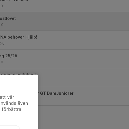
0
östlovet
0
A behöver Hjälp!
0
ng 25/26
0
 träningsmatchen!
0
av Huvudtränare för GT DamJuniorer
att vår
4
 används även
t förbättra