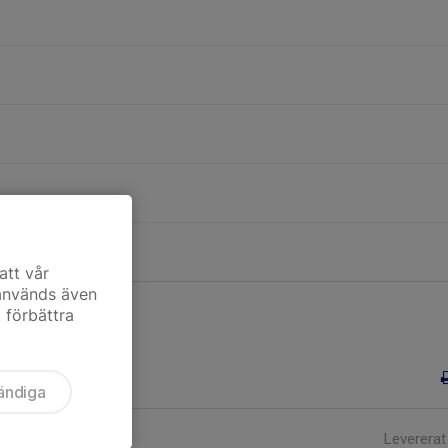
d Starzone
att vår
 används även
t förbättra
ändiga
Levererat