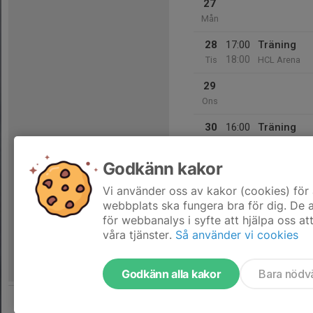
27
Mån
28
17:00
Träning
18:00
Tis
HCL Arena
29
Ons
30
16:00
Träning
17:00
Tor
HCL Arena
Godkänn kakor
31
17:00
Träning me
18:00
Fre
HCL Arena
Vi använder oss av kakor (cookies) för 
webbplats ska fungera bra för dig. De
för webbanalys i syfte att hjälpa oss at
våra tjänster.
Så använder vi cookies
Godkänn alla kakor
Bara nödv
Tjäna pengar till laget