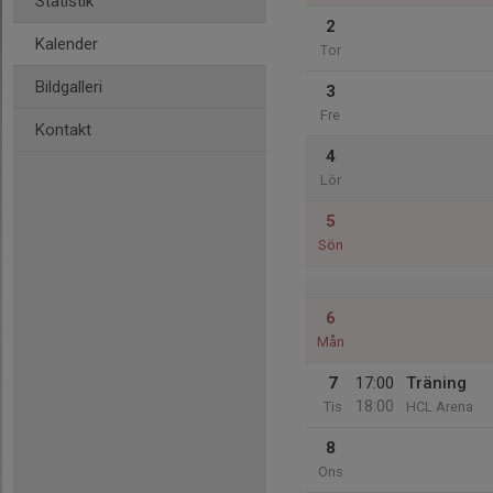
Statistik
2
Kalender
Tor
Bildgalleri
3
Fre
Kontakt
4
Lör
5
Sön
6
Mån
7
17:00
Träning
18:00
Tis
HCL Arena
8
Ons