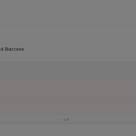
d Starzone
v.4