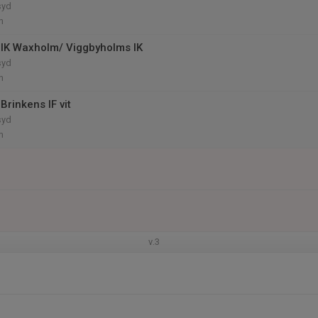
syd
n
IK Waxholm/ Viggbyholms IK
syd
n
rinkens IF vit
syd
n
v.3