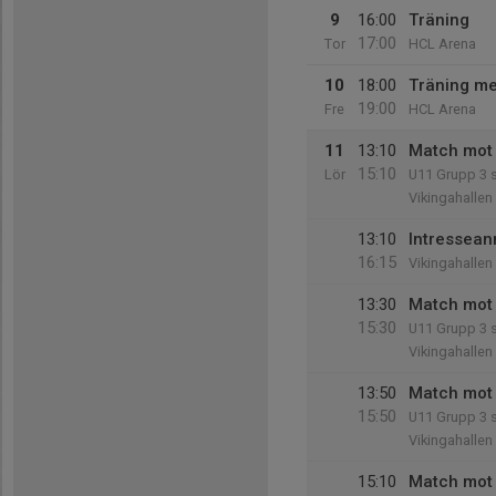
9
16:00
Träning
17:00
Tor
HCL Arena
10
18:00
Träning me
19:00
Fre
HCL Arena
11
13:10
Match mot
15:10
Lör
U11 Grupp 3 
Vikingahallen
13:10
Intressea
16:15
Vikingahallen
13:30
Match mot 
15:30
U11 Grupp 3 
Vikingahallen
13:50
Match mot 
15:50
U11 Grupp 3 
Vikingahallen
15:10
Match mot 