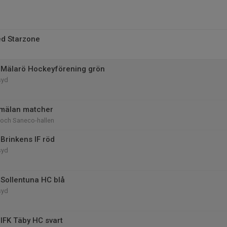
d Starzone
 Mälarö Hockeyförening grön
syd
nmälan matcher
 och Saneco-hallen
Brinkens IF röd
syd
Sollentuna HC blå
syd
IFK Täby HC svart