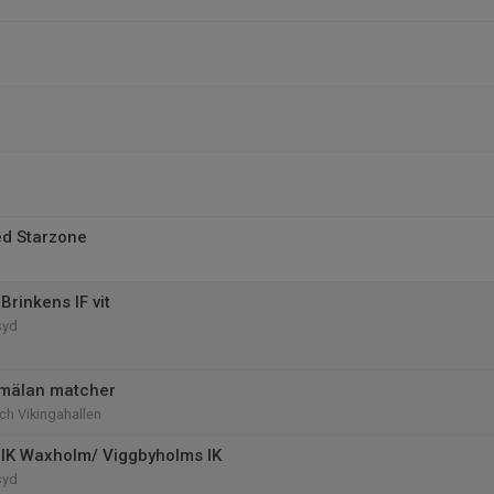
d Starzone
rinkens IF vit
syd
nmälan matcher
ch Vikingahallen
IK Waxholm/ Viggbyholms IK
syd