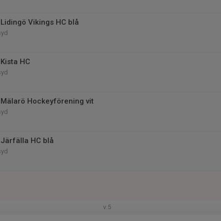
Lidingö Vikings HC blå
syd
Kista HC
syd
Mälarö Hockeyförening vit
syd
Järfälla HC blå
syd
v.5