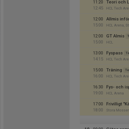
11:20
Teori och 
12:45
HCL Tech Are
12:00
Allmis inf
15:00
HCL Arena, S
12:00
GT Almis
15:00
HCL
13:00
Fyspass
T
14:15
HCL Tech Are
15:00
Träning
Te
16:00
HCL Tech Are
16:30
Fys- och i
19:00
HCL Arena
17:00
Frivilligt 
18:00
Stora Mossen