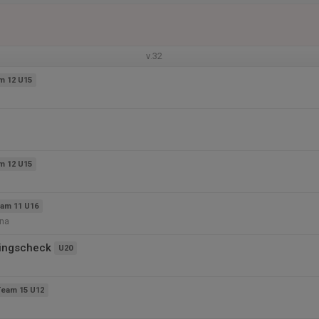
v.32
m 12 U15
m 12 U15
am 11 U16
na
tningscheck
U20
Team 15 U12