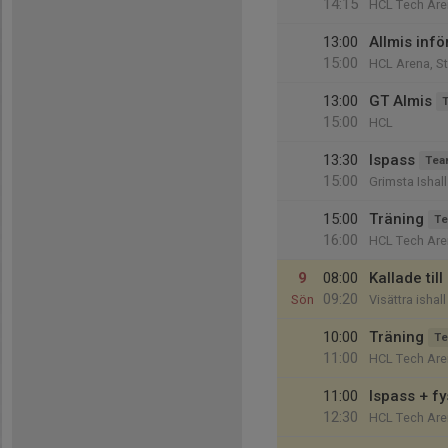
14:15
HCL Tech Are
13:00
Allmis inf
15:00
HCL Arena, S
13:00
GT Almis
15:00
HCL
13:30
Ispass
Tea
15:00
Grimsta Ishall
15:00
Träning
Te
16:00
HCL Tech Are
9
08:00
Kallade ti
09:20
Sön
Visättra ishall
10:00
Träning
Te
11:00
HCL Tech Are
11:00
Ispass + f
12:30
HCL Tech Are