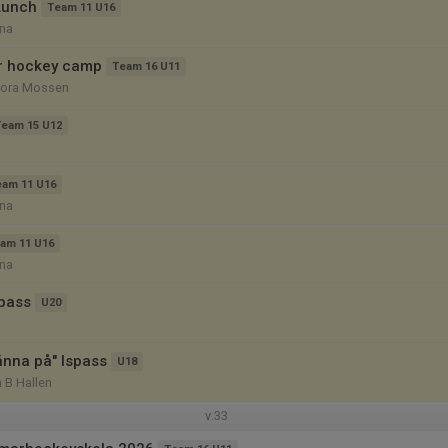
Lunch
Team 11 U16
na
ör hockey camp
Team 16 U11
tora Mossen
Team 15 U12
eam 11 U16
na
am 11 U16
na
spass
U20
"Känna på" Ispass
U18
 B Hallen
v.33