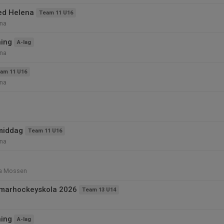
ed Helena
Team 11 U16
na
ning
A-lag
na
am 11 U16
na
middag
Team 11 U16
na
ra Mossen
marhockeyskola 2026
Team 13 U14
ning
A-lag