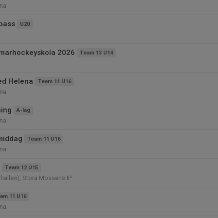
na
spass
U20
marhockeyskola 2026
Team 13 U14
ed Helena
Team 11 U16
na
ning
A-lag
na
middag
Team 11 U16
na
Team 12 U15
hallen), Stora Mossens IP
am 11 U16
na