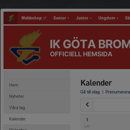
Webbshop
Senior
Junior
Ungdom
Sk
IK GÖTA BRO
OFFICIELL HEMSIDA
Kalender
Hem
Gå till idag
|
Prenumerer
Nyheter
Våra lag
Kalender
1
Lör