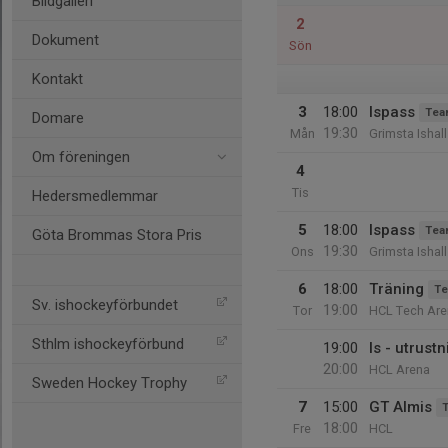
Bildgalleri
2
Dokument
Sön
Kontakt
3
18:00
Ispass
Tea
Domare
19:30
Mån
Grimsta Ishall
Om föreningen
4
Tis
Hedersmedlemmar
5
18:00
Ispass
Tea
Göta Brommas Stora Pris
19:30
Ons
Grimsta Ishall
6
18:00
Träning
Te
Sv. ishockeyförbundet
19:00
Tor
HCL Tech Are
Sthlm ishockeyförbund
19:00
Is - utrus
20:00
HCL Arena
Sweden Hockey Trophy
7
15:00
GT Almis
18:00
Fre
HCL