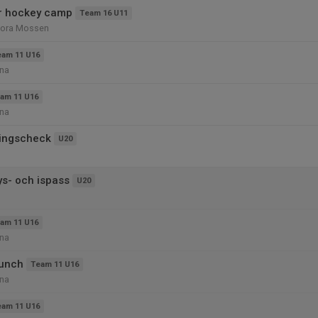
ör hockey camp
Team 16 U11
tora Mossen
eam 11 U16
na
am 11 U16
na
tningscheck
U20
ys- och ispass
U20
am 11 U16
na
lunch
Team 11 U16
na
eam 11 U16