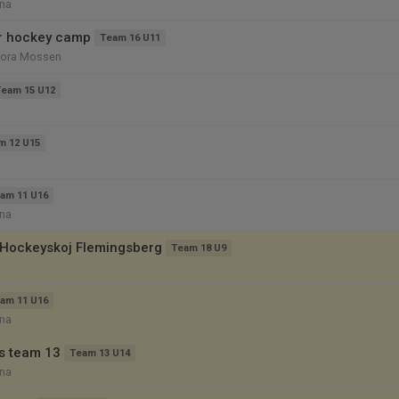
na
ör hockey camp
Team 16 U11
tora Mossen
Team 15 U12
m 12 U15
am 11 U16
na
ll Hockeyskoj Flemingsberg
Team 18 U9
am 11 U16
na
ys team 13
Team 13 U14
na