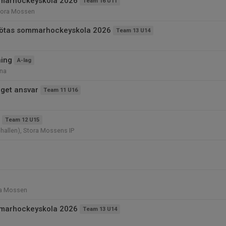
marhockeyskola 2026
Team 16 U11
tora Mossen
Götas sommarhockeyskola 2026
Team 13 U14
ning
A-lag
na
eget ansvar
Team 11 U16
Team 12 U15
hallen), Stora Mossens IP
ra Mossen
marhockeyskola 2026
Team 13 U14