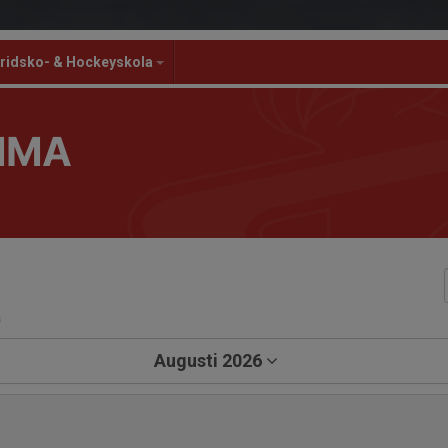
ridsko- & Hockeyskola
MMA
a
Augusti 2026