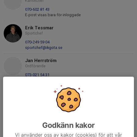
Kanslichef
070-602 81 43
E-post visas bara för inloggade
Erik Tessmar
Sportchef
070-249 59 04
sportchef@ikgota.se
Jan Herrström
Ordförande
073-021 54 31
jan.herrstrom1@gmail.com
Julia Clarin
Ledamot
Mobil visas bara för inloggade
julia.clarin@live.se
Godkänn kakor
Björn Sandberg
Valberedningen
Vi använder oss av kakor (cookies) för att vår