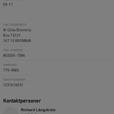
09-17
FAKTURAADRESS
IK Göta Bromma
Box 15121
167 15 BROMMA
ORG. NUMMER
802006-7586
BANKGIRO
779-4985
SWISH-NUMMER
1231616051
Kontaktpersoner
Richard Långström