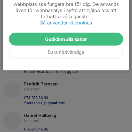
Mobil visas bara för inloggade
webbplats ska fungera bra för dig. De används
E-post visas bara för inloggade
även för webbanalys i syfte att hjälpa oss att
förbättra våra tjänster.
Patrik Göransson
Så använder vi cookies
Huvudmaterialare
Mobil visas bara för inloggade
Godkänn alla kakor
E-post visas bara för inloggade
Bara nödvändiga
Ajdin Pasic
Ledamot
Mobil visas bara för inloggade
E-post visas bara för inloggade
Fredrik Persson
Ledamot
073-023 36 00
fpersson01@gmail.com
Daniel Hallberg
Ledamot
070-643 46 85