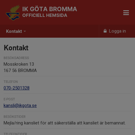
IK GÖTA BROMMA
OFFICIELL HEMSIDA
Logga in
Kontakt
Kontakt
BESÖKSADRESS
Mosskroken 13
167 56 BROMMA
TELEFON
070-2501328
E-POST
kansli@ikgota.se
BESÖKSTIDER
Mejla/ring kansliet för att säkerställa att kansliet är bemannat.
TELEFONTIDER