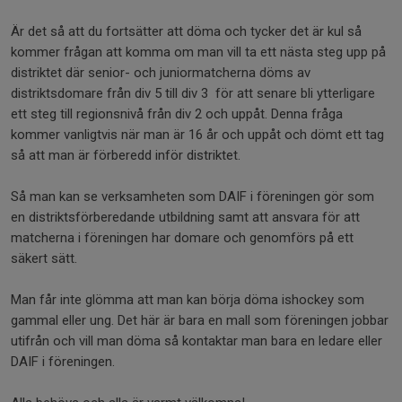
Är det så att du fortsätter att döma och tycker det är kul så
kommer frågan att komma om man vill ta ett nästa steg upp på
distriktet där senior- och juniormatcherna döms av
distriktsdomare från div 5 till div 3 för att senare bli ytterligare
ett steg till regionsnivå från div 2 och uppåt. Denna fråga
kommer vanligtvis när man är 16 år och uppåt och dömt ett tag
så att man är förberedd inför distriktet.
Så man kan se verksamheten som DAIF i föreningen gör som
en distriktsförberedande utbildning samt att ansvara för att
matcherna i föreningen har domare och genomförs på ett
säkert sätt.
Man får inte glömma att man kan börja döma ishockey som
gammal eller ung. Det här är bara en mall som föreningen jobbar
utifrån och vill man döma så kontaktar man bara en ledare eller
DAIF i föreningen.