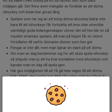
ett så säkert men också på ett så rättvist sätt som bara
möjligen går. Det finns även mängder av fördelar av att döma
ishockey och listan kan göras lång:
Spelare som tar sig an att börja döma ishockey bidrar inte
bara till att ishockeyn får fortsätta att leva utan utvecklar
samtidigt goda ledaregenskaper utöver det att hen blir en så
mycket smartare spelare, då man på köpet får en större
förståelse till varför domaren dömer som hen gör.
Pengar är inte allt, men man tjänar en slant på att döma
Om man en dag bestämmer sig för att sluta spela ishockey
så erbjuds man ju att ha kvar kontakten med ishockeyn och
kanske man en dag vill spela igen.
Här ges möjligheten till att få gå hela vägen till att döma
SHL, SDHL eller varför inte NHL! Du väljer själv hur långt du
vill nå.
Lag som har utbildade domare får många gånger ett
försprång gentemot de lag de möter då dessa kan förklara
för tränare samt medspelare att inte haka upp sig på fel.
Laget ges möjlighet att lägga all energi samt fullt fokus på
matchen och inte på domaren, som så många gånger