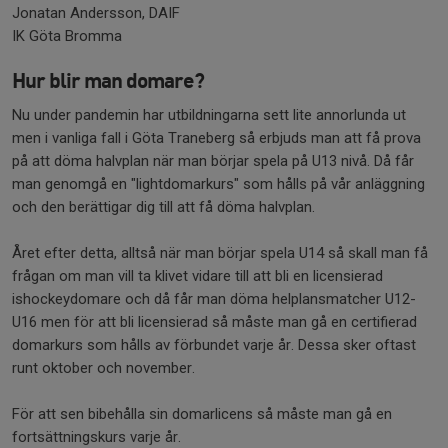
Jonatan Andersson, DAIF
IK Göta Bromma
Hur blir man domare?
Nu under pandemin har utbildningarna sett lite annorlunda ut
men i vanliga fall i Göta Traneberg så erbjuds man att få prova
på att döma halvplan när man börjar spela på U13 nivå. Då får
man genomgå en "lightdomarkurs" som hålls på vår anläggning
och den berättigar dig till att få döma halvplan.
Året efter detta, alltså när man börjar spela U14 så skall man få
frågan om man vill ta klivet vidare till att bli en licensierad
ishockeydomare och då får man döma helplansmatcher U12-
U16 men för att bli licensierad så måste man gå en certifierad
domarkurs som hålls av förbundet varje år. Dessa sker oftast
runt oktober och november.
För att sen bibehålla sin domarlicens så måste man gå en
fortsättningskurs varje år.