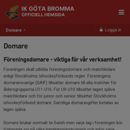
IK GÖTA BROMMA
OFFICIELL HEMSIDA
Logga in
Domare
Domare
Föreningsdomare - viktiga för vår verksamhet!
Föreningen skall utbilda föreningsdomare och matchledare
enligt Stockholms Ishockeyförbunds regler. Föreningens
domaransvarige (DAIF) tillsätter domare till alla matcher för
åldersgrupperna U11-U16. För U9-U10 tillsätter lagen själva
matchledare och för junior och senior tillsätter Stockholms
ishockeyförbund domare. Samtliga domaravgifter betalas av
lagen själva.
Domare brukar normalt ta Swish men varje lag i föreningen bör
förbereda sig på olika betalningsinstrument och inför varje