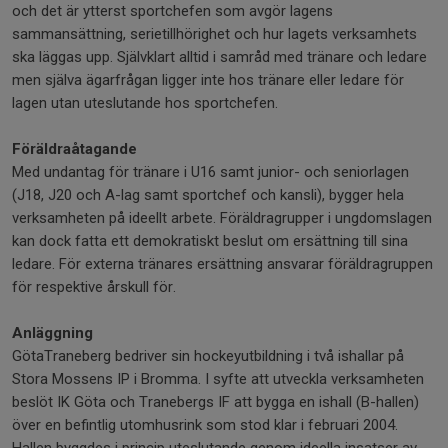
och det är ytterst sportchefen som avgör lagens
sammansättning, serietillhörighet och hur lagets verksamhets
ska läggas upp. Självklart alltid i samråd med tränare och ledare
men själva ägarfrågan ligger inte hos tränare eller ledare för
lagen utan uteslutande hos sportchefen.
Föräldraåtagande
Med undantag för tränare i U16 samt junior- och seniorlagen
(J18, J20 och A-lag samt sportchef och kansli), bygger hela
verksamheten på ideellt arbete. Föräldragrupper i ungdomslagen
kan dock fatta ett demokratiskt beslut om ersättning till sina
ledare. För externa tränares ersättning ansvarar föräldragruppen
för respektive årskull för.
Anläggning
GötaTraneberg bedriver sin hockeyutbildning i två ishallar på
Stora Mossens IP i Bromma. I syfte att utveckla verksamheten
beslöt IK Göta och Tranebergs IF att bygga en ishall (B-hallen)
över en befintlig utomhusrink som stod klar i februari 2004.