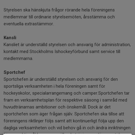
Styrelsen ska hänskjuta frågor rörande hela föreningens
medlemmar till ordinarie styrelsemöten, årsstämma och
eventuella extrastämmor.
Kansli
Kansliet är underställd styrelsen och ansvarig för administration,
kontakt med Stockholms Ishockeyförbund samt service till
medlemmarna.
Sportchef
Sportchefen är underställd styrelsen och ansvarig för den
sportsliga verksamheten i hela föreningen samt för
hockeyskolor, specialarrangemang och camper.Sportchefen tar
fram en verksamhetsplan för respektive säsong i samråd med
huvudtränarnas ambitioner och önskemål. Dock är det
sportchefen som äger frågan själv. Sportchefen ska tillse att
föreningens riktlinjer följs samt att kontinuerligt följa upp den
dagliga verksamheten och vid behov gå in och ändra inriktningen
för respektive åldersgrupp, gällande träningsupplägg, match-