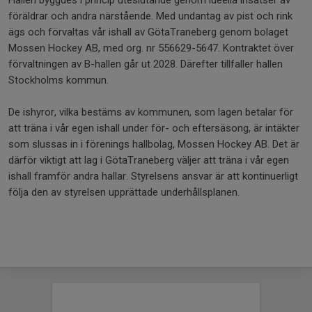
Hallen byggdes i princip uteslutande genom ideella insatser av
föräldrar och andra närstående. Med undantag av pist och rink
ägs och förvaltas vår ishall av GötaTraneberg genom bolaget
Mossen Hockey AB, med org. nr 556629-5647. Kontraktet över
förvaltningen av B-hallen går ut 2028. Därefter tillfaller hallen
Stockholms kommun.
De ishyror, vilka bestäms av kommunen, som lagen betalar för
att träna i vår egen ishall under för- och eftersäsong, är intäkter
som slussas in i förenings hallbolag, Mossen Hockey AB. Det är
därför viktigt att lag i GötaTraneberg väljer att träna i vår egen
ishall framför andra hallar. Styrelsens ansvar är att kontinuerligt
följa den av styrelsen upprättade underhållsplanen.