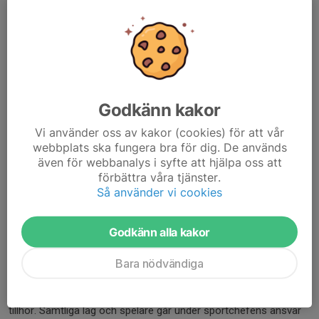
och cupupplägg. Det är sportchefen som är ytterst ansvarig för
att respektive åldersgrupps verksamhet sköts i enlighet med
klubbens riktlinjer och regelverk. Sportchefens uppgift är vidare
att tillsätta och godkänna behöriga tränare för hela föreningen.
Sportchefens ansvarsområde tillkommer endast sportchefen
utan inblandning av styrelse, kansliet eller andra förtroendevalda
Godkänn kakor
i föreningen. Sportchefen ska kontinuerligt stämma av sitt
arbete och resultat- uppföljning (budget) inför styrelsen.
Vi använder oss av kakor (cookies) för att vår
webbplats ska fungera bra för dig. De används
Sportchefen ansvarar även för att målvaktsträning på
även för webbanalys i syfte att hjälpa oss att
kontinuerlig basis införlivas i
förbättra våra tjänster.
verksamheten.
Så använder vi cookies
Spelare
Samtliga spelare är medlemmar i GötaTraneberg IK och bereds
Godkänn alla kakor
en plats i det lag som åldern ger hen rätt att spela i. Det kan i
vissa fall innebära att en spelare tränar och spelar i en
Bara nödvändiga
ålderskategori under eller över sin egen. Det är sportchefen i
samråd med spelare och tränare som avgör vilket lag spelaren
tillhör. Samtliga lag och spelare går under sportchefens ansvar